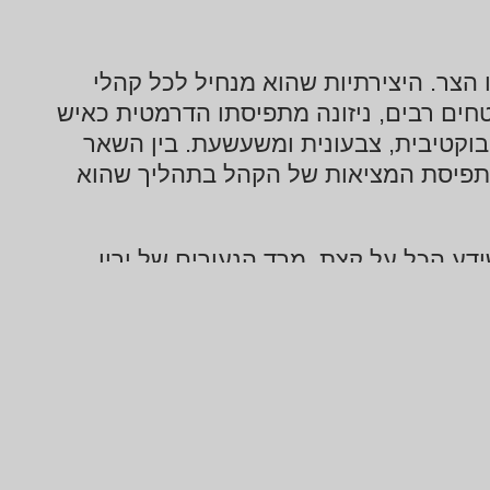
הצר. היצירתיות שהוא מנחיל לכל קהלי
ים רבים, ניזונה מתפיסתו הדרמטית כאיש
ובוקטיבית, צבעונית ומשעשעת. בין השאר
תפיסת המציאות של הקהל בתהליך שהוא
ידע הכל על קצת. מרד הנעורים של ירין,
על הכל" זו טבעה של היצירתיות המשלבת
 כבר למעלה מיובל שנים ברחבי העולם.
ו, למען שמירת הזיק בעיניו בכל גיל ולמען
צאה המשלבת מופע שאין דומה לה- ויוצרת
ושה של חוויה טוטאלית .הרצאה הועברה ל 3000 גופים, חברות וארגונים בכללם מייקרוסופט,