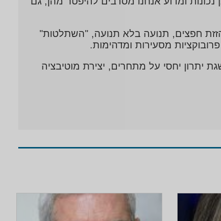
פרי – "אז זהו שלא" – 750 אמיתות לכאורה, שאינן נכונות ומדוע אנחנו מסרבים להיפטר מהן, גם
זזת חפצים, תנועה בלא תנועה, "השתלטות"
רובוקציות מסעירות ומדהימות.
גת יתרון יחסי על מתחרים, יצירת מוטיבציה