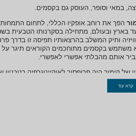
ה, במאי וסופר, העוסק גם בקסמים.
ור
הפך את רוחב אופקיו הכללי, לתחום התמחותו 
ד בארץ ובעולם, מתחילה בסקרנותו הטבעית בשטח
ויזיה ותיק המשלב בהרצאותיו תפיסה זו בדרך פר
 משתמש בקסמים מתוחכמים הקוראים תיגר על 
יר אותם מהבלתי אפשרי לאפשרי.
ו של קימור היה פרופסור לאוקיינוגרפיה בטכניון ש
שך כבר עשרות שנים, הפך את ירין ליודע "קצת 
קרא עוד
 הטוב שבכל העולמות לבין גישה שיטתית שנחקרת
ור מאמין שיש להטביע את טביעות אצבעותיו על חיי
חת סביבתו. נאה דורש – נאה מקיים, הוא יצר הר
תח
יני, מכון ויצמן ועוד.