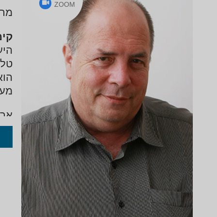
ZOOM
מרצ
קימ
היע
טלו
הוא
מעב
אבי
הנמ
בין
קימ
רוו
IBM, המוסד, חב' בלומברג העולמית, הכור הגרע