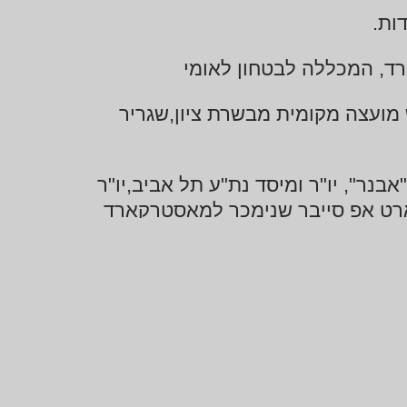
ארד, המכללה לבטחון לאומי
מועצה מקומית מבשרת ציון,שגריר
בנר", יו"ר ומיסד נת"ע תל אביב,יו"ר
סטארט אפ סייבר שנימכר למאסטרקארד
ריונים: כללתעשיות, בנק ערבי ישראלי,דנקר
הקרעים", "האזרח כ"
שלושה ספרי