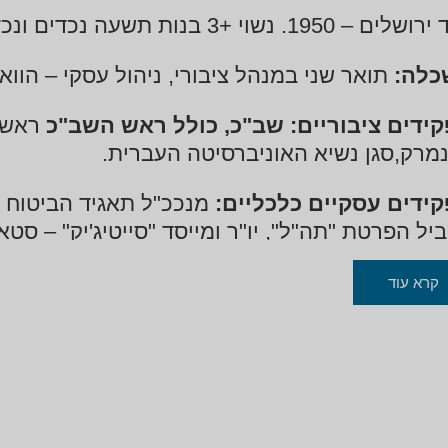
ים – 1950. נשוי +3 בנות תשעה נכדים ונכדות.
כלה:
תואר שני במנהל ציבורי, ניהול עסקי – הוו
ידים ציבוריים: שב"כ, כולל ראש השב"כ
ראש 
מרק,סגן נשיא האוניברסיטה העברית.
ידים עסקיים כלכליים:
מנככ"ל תאגיד הביטוח "א
ביל הפרטת "תה"ל", יו"ר ומייסד "סייטיג'יק" – 
למי. דירקטור ויו"ר זמני של "מגדל ביטוח" דרקטו
קרא עוד
עות, לפידות פארמסוטיקל מגדל אחזקות, מגדל
יבים: כתיבת ספרים. ש
ני ספרי עיון"
: שב"כ בין 
זה
:"משיח אכזר, "סוד אכזר", "נאמנות כפולה"