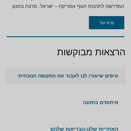
המדרשה לתרבות הגוף אמריקה – ישראל. מרצה במכון
ויצמן וכן בכנסים, סדנאות וימי עיון. רוזמן מנהלת קליניקה
פרטית עם ותק של למעלה מ-25 שנה בתחומי דיאטות
קרא עוד
וטיפול בסכרת, כולסטרול, כאבי בטן, רגישות לחלב ועוד
ועוד
הרצאות מבוקשות
מעוניינים לראות עוד? הקליקו לצפייה
בהרצאות
מענייניות
נוספות
טיפים שיעזרו לנו לעבור את התקופה הנוכחית
מיתוסים בתזונה
האחריות שלנו-הבריאות שלהם