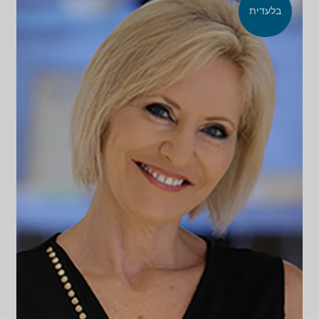
בלעדית