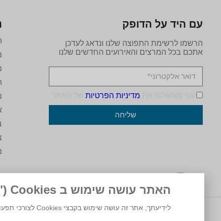
עם היד על הדופק
נ
ה
הרשמו לרשימת התפוצה שלנו ונדאג לעדכן
אתכם בכל המרצים והאירועים החדשים שלנו
מ
מ
ה
אני מאשר/ת את
מדיניות הפרטיות
של האתר
מ
א
שליחה
ב
צ
מ
האתר עושה שימוש ב Cookies ("עוגיות")
לידיעתך, אתר זה עושה שימוש בקבצי Cookies לצורכי תפעול, ניתוח ושיווק. המשך גלישה באתר מהווה הסכמה לשימוש זה. למידע נוסף ניתן לעיין ב
© 2025 מרכז המרצים לישראל.