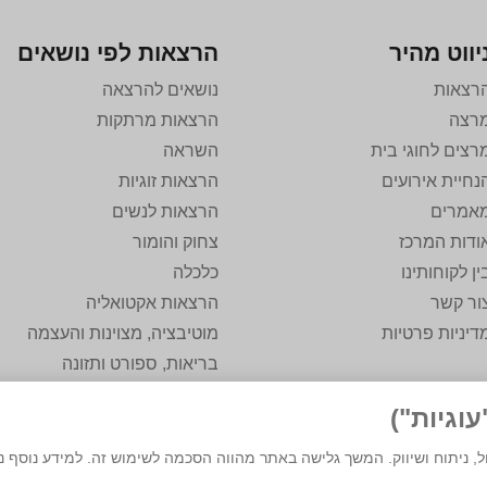
יווט מהיר
הרצאות לפי נושאים
רצאות
נושאים להרצאה
רצה
הרצאות מרתקות
רצים לחוגי בית
השראה
נחיית אירועים
הרצאות זוגיות
אמרים
הרצאות לנשים
ודות המרכז
צחוק והומור
ין לקוחותינו
כלכלה
ור קשר
הרצאות אקטואליה
דיניות פרטיות
מוטיבציה, מצוינות והעצמה
בריאות, ספורט ותזונה