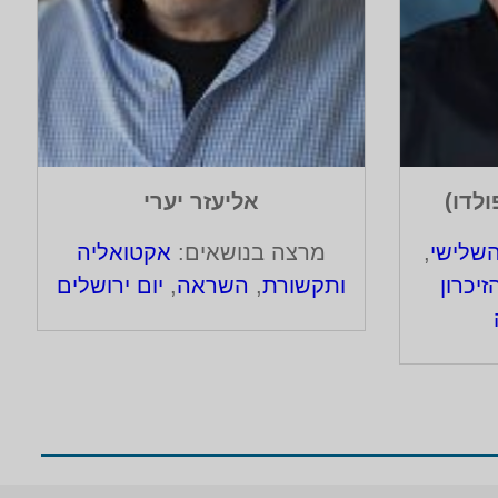
ולדו)
אליעזר יערי
השלישי
,
מרצה בנושאים:
אקטואליה
זיכרון
ותקשורת
,
השראה
,
יום ירושלים