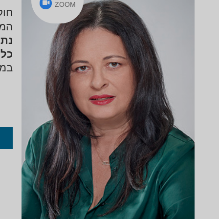
ZOOM
חוק
המש
נתי
כל 
במה