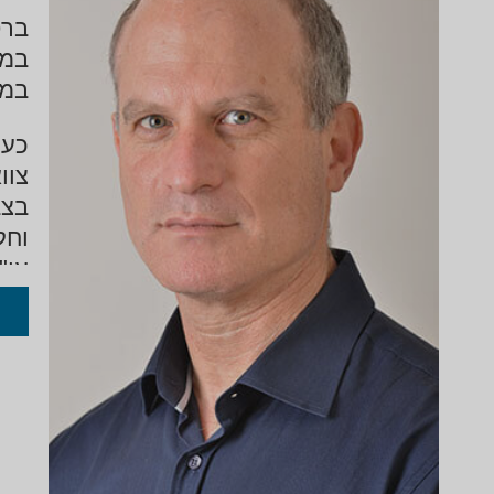
במי
כעו
צוו
בצב
וחק
עו"
ושנ
עבי
לשו
חבר