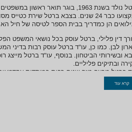
ברטל נולד בשנת 1963, בוגר תואר ראשו
במקצועו כבר 24 שנים. בצבא ברטל שירת כטי
לואים הן כמדריך בבית הספר לטיסה של חיל האוו
רך דין פלילי, ברטל עוסק בכל נושאי המשפט הפלי
ארון לבן. כמו כן, עו"ד ברטל עוסק רבות בדיני ה
א ובשירותי הביטחון. בנוסף, עו"ד ברטל מייצג רופ
ירה ובתיקים פליליים.
ד ברטל מרצה מזה שנים רבות במוסדות אקדמאים 
י למשפטים. הוא לימד ומלמד משפט פלילי, חקירות נ
קרא עוד
רות צווארון לבן וכן הגנה תרבותית. הוא מרצה 
פטים – במכון להשתלמות שופטים, לחוקרי ותובעי
ות, תנועות נוער, בצבא ועוד.