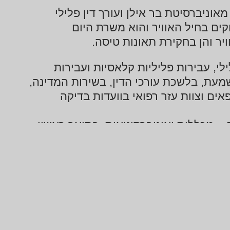
ן במשפטים מאוניברסיטת בר אילן ועורך דין פלילי
יס מסוקים בחיל האוויר והוא משרת היום
יר והן בחקירת תאונות טיסה.
לי, עבירות פליליות קלאסיות ועבירות
משמעת, בלשכת עורכי הדין, בשירות המדינה,
אים וצוות עזר רפואי בוועדות בדיקה
– מכללות ואוניברסיטאות, בתואר ראשון
גדיות, סדר דין פלילי ודיני ראיות,
בהשתלמויות לפרקליטים מפרקליטות המדינה,
 משטרה, בכנסים מקצועיים רבים, בפני