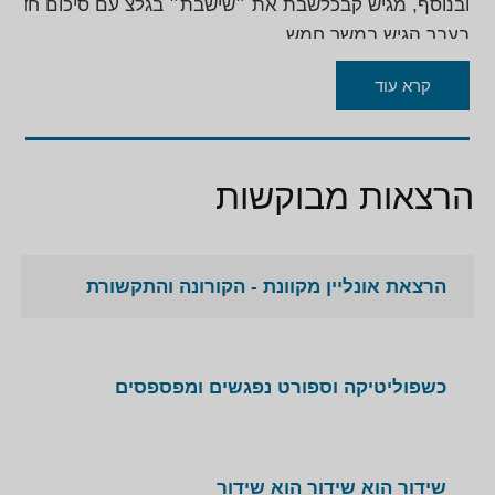
ובנוסף, מגיש קבכלשבת את ״שישבת״ בגלצ עם סיכום חדשות
בעבר הגיש במשך חמש
שנים ״ערב חדש״ בחינוכית בימי חמישי.
קרא עוד
עידן קוולר הוא בעל תואר ראשון במשפטים, ושליטה מלאה בש
הרצאות מבוקשות
הרצאת אונליין מקוונת - הקורונה והתקשורת
כשפוליטיקה וספורט נפגשים ומפספסים
שידור הוא שידור הוא שידור