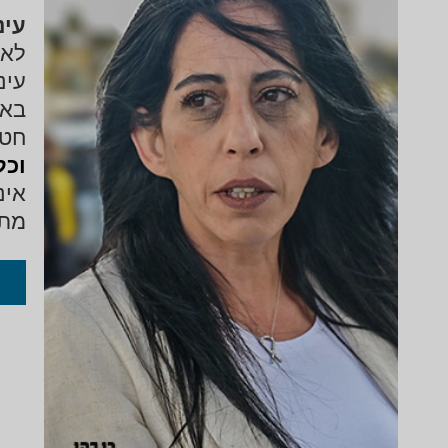
עינ
לאח
עינ
באו
חטי
וכל
אינ
מתו
הדא