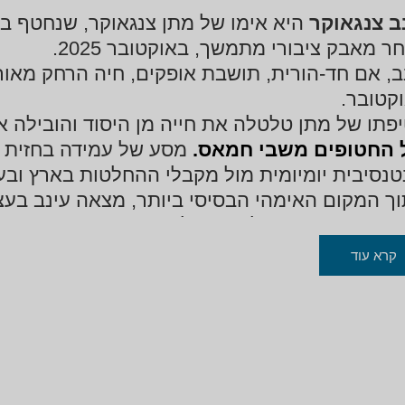
ב צנגאוקר
ר מאבק ציבורי מתמשך, באוקטובר 2025.
ב, אם חד-הורית, תושבת אופקים, חיה הרחק מאור
קטובר.
פתו של מתן טלטלה את חייה מן היסוד והובילה 
 החטופים משבי חמאס.
מסע של עמידה בחזית מ
טנסיבית יומיומית מול מקבלי ההחלטות בארץ ובע
ך המקום האימהי הבסיסי ביותר, מצאה עינב בעצ
גה והפחד הפכו למנוע של עשייה ותקווה.
קרא עוד