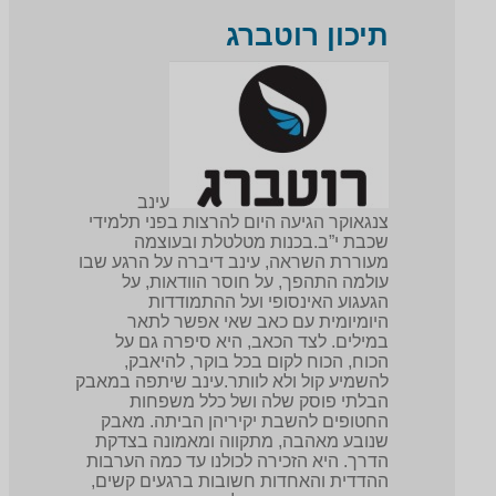
תיכון רוטברג
עינב
צנגאוקר הגיעה היום להרצות בפני תלמידי
שכבת י”ב.בכנות מטלטלת ובעוצמה
מעוררת השראה, עינב דיברה על הרגע שבו
עולמה התהפך, על חוסר הוודאות, על
הגעגוע האינסופי ועל ההתמודדות
היומיומית עם כאב שאי אפשר לתאר
במילים. לצד הכאב, היא סיפרה גם על
הכוח, הכוח לקום בכל בוקר, להיאבק,
להשמיע קול ולא לוותר.עינב שיתפה במאבק
הבלתי פוסק שלה ושל כלל משפחות
החטופים להשבת יקיריהן הביתה. מאבק
שנובע מאהבה, מתקווה ומאמונה בצדקת
הדרך. היא הזכירה לכולנו עד כמה הערבות
ההדדית והאחדות חשובות ברגעים קשים,