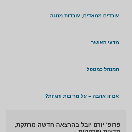
מובנת לכל מאזין, הפכו את יובל לאחד המרצים
המבוקשים והפופולריים בישראל. פרופסור יורם יובל מציע
עובדים ממאדים, עובדות מנוגה
מגוון רחב של הרצאות מותאמות לכנסי עובדים ולקוחות,
למנהלים ולקורסי ניהול וכן הרצאות העשרה לקהל הרחב.
מדעי האושר
המנהל כמטפל
אם זו אהבה – על מריבות וזוגיות?
פרופ' יורם יובל בהרצאה חדשה מרתקת,
מדעית ופרקטית