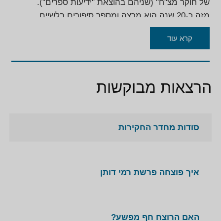
של חוקר מצ"ח" (שניהם בהוצאת "ידיעות ספרים").
מזה כ-20 שנה הוא מרצה ומספר סיפורים בלשיים
מרתקים, מותחים ומתובלים בהומור, באירועים חברתיים,
קרא עוד
בחברות וארגונים, חוגי בית וימי הולדת למבוגרים,
מכללות, מתנ"סים, קיבוצים, פסטיבלי מספרי סיפורים
ועוד.
צביקה קרוכמל הוא Storyteller טבעי, שניחן ביכולת לספר
הרצאות מבוקשות
סיפור ולרתק כל קהל, ללא כל מצגת או עזרים אחרים,
אלא כשחקן בהצגת יחיד. הקהל חש כצופה בסרט מתח
משובח וכמשתתף פעיל בפענוח הפרשיות עליהן הוא
סודות מחדר החקירות
מספר.
איך פוצחה פרשת רמי דותן
האם הרוצח חף מפשע?