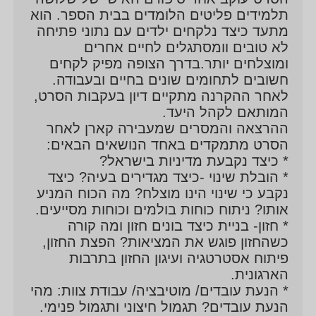
פרס שמוענק מידי שנה לאדם שמאמציו מסמלים את
תלמידים פליטים הלומדים בבית הספר. הוא
הערכים והמצוינות בעולם היהודי ופועליו תורמים לשינוי
מתעד כיצד נלקחים ילדים עם נתוני פתיחה
פניה של האנושות.
לא טובים וומסתגלים לחיים אחרים
בימים אלו מקימה מיזם חינוכי בשיתוף פעולה עם קבוצה
ומוצלחים יותר.בדרך הצופה מפיק לקחים
חשובים לתחומים שונים בחיים ובעבודה.
של אנשים מובילים מתחום התעשייה ,ההייטק הפיננסיים
לאחר ההקרנה מתקיים דיון בעקבות הסרט,
וקרנות מחו"ל במטרה להעניק רוח גבית למנהלים לפתח
המותאם לקהל היעד.
יוזמות חינוך ולהביא לקידומם המוכח של תלמידים
ההרצאה והמסרים שמעבירה קארן לאחר
הנמצאים בפריפריה החברתית והגיאוגרפית של מדינת
הסרט מתמקדים באחד הנושאים הבאים:
ישראל. המיזם יפעל בשיתוף פעולה עם משרד החינוך
* כיצד נקבעת מדיניות בישראל?
ורשויות מקומיות. לצד פיתוח המיזם מרצה בפני פורמים
* הובלת שינוי -כיצד מגדירים בעיה? כיצד
נקבע כי שינוי הינו מוצלח? מה הכוח המניע
מגוונים חברות עסקיות,קורסי מנהלים,כנסים בחו"ל כגון:
אותו? ניתוח כוחות בולמים וכוחות מסייעים.
World Economic Forum במרקש 2010.
* חזון- בניית כיצד בונים חזון ומה קורה
כשהחזון פוגש את המציאות? הפצת החזון,
פיתוח אסטרטגיה ועיגון החזון בתרבות
הארגונית.
* הנעת עובדים/ מוטיבציה/ עבודת צוות: מהי
הנעת עובדים? תגמול חיצוני ותגמול פנימי.