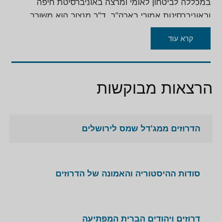
במכללה לביטחון לאומי ומרצה באוניברסיטת חיפה
ובאוניברסיטת אמורי בארה"ב. ד"ר מנצור הוא משורר
עברי שפרסם ארבעה ספרי שירה מפרי עטו ושיריו תורגמו
קרא עוד
למספר שפות.
הרצאות מבוקשות
הדרוזים ממג'דל שמס לירושלים
סודות ההיסטוריה והאמונה של הדרוזים
דרוזים ויהודים הברית המפתיעה