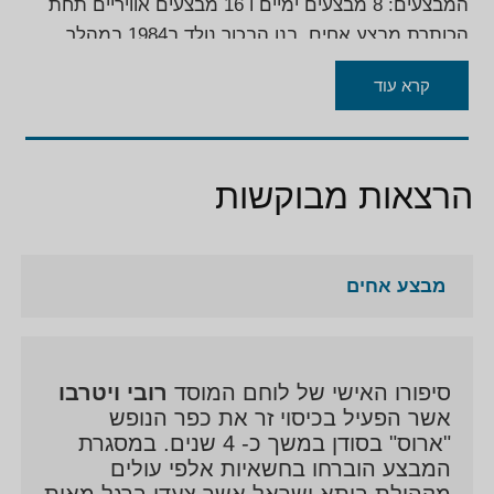
המבצעים: 8 מבצעים ימיים ו 16 מבצעים אוויריים תחת
הכותרת מבצע אחים. בנו הבכור נולד ב1984 במהלך
המבצע. הרב שלום שרון- הילד זאודה, שניצל בתקרת
קרא עוד
היריות במהלך מבצע "נמל בית 4" בגיל 8, הוא זה שבשנת
2015 חיתן את בני תום וכלתו תמי.
הרצאות מבוקשות
מבצע אחים
סיפורו האישי של לוחם המוסד
רובי ויטרבו
אשר הפעיל בכיסוי זר את כפר הנופש
"ארוס" בסודן במשך כ- 4 שנים. במסגרת
המבצע הוברחו בחשאיות אלפי עולים
מקהילת ביתא ישראל אשר צעדו ברגל מאות