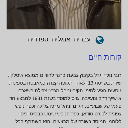
עברית, אנגלית, ספרדית
קורות חיים
רובי נולד וגדל בקיבוץ גבעת ברנר להורים ממוצא איטלקי,
שירת בשייטת 13 ולאחר תקופה קצרה כמאבטח בספינות
נוסעים הגיע לסיני, הקים וניהל מרכזי צלילה בשארם
א-שייך דהב ונועייבה, גויס למוסד בשנת 1981 למבצע חד
פעמי של שבועיים. הקים וניהל מרכז צלילה וכפר נופש
צפונית לפורט סודאן, כפר הנופש שימש כבסיס וכיסוי
ללוחמי המוסד בשורה של מבצעים. הוא השתתף בכל