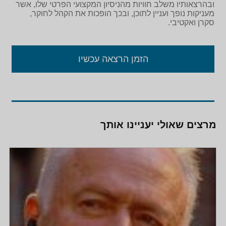
תקציב מדינת ישראל לשנים 2017-2018.
ובהרצאותיו משלב חוויות מהניסיון המקצועי הפרטי שלו, אשר
מעניקות נופך ועניין לתוכן, ובכך הופכות את הקהל לחוקר,
סקרן ואקטיבי.
כמו כן, מוביל כהן את המאבק להפחתת עמלות הסליקה
לעסקים הקטנים באמצעות מכרז עמלת סליקה הוגנת
בשיתוף להב ולשכת עורכי הדין.
הזמן הרצאה עכשיו
מאבקים נוספים המקבלים ביטוי לאור פעילותו של כהן
כנשיא להב כוללים את הדרישה למוסר תשלומים הוגן
לעסקים הקטנים ממוסדות המדינה, פיצוי העובד העצמאי
בגין דמי פגיעה בעקבות חבלה במהלך עבודתו, גמלת
אבל בעקבות מות קרוב משפחה מדרגה ראשונה, מתן דין
מרצים שאולי יעניינו אותך
קדימה לעסק הקטן כנושה בהליך פשיטת רגל, אבחנה בין
שימוש רכב לצרכי עבודה ולפנאי והטלת מס בהתאם ועוד.
בין יתר תפקידיו כהן משמש כמשנה לראש לשכת עורכי
הדין וחבר הוועד המרכזי, חבר מועצת המוסד לביטוח
לאומי וגזבר פורום סגני ראשי הרשויות בישראל.