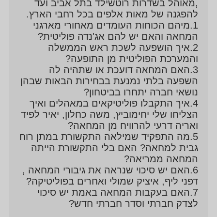
,מאוהל בשדרות רוטשילד בתל אביב ועד
להפגנה של מאות אלפים בכל רחבי הארץ.
1.מיהם הכוחות העומדים מאחורי מארגני
המחאה והאם יש להם אג'נדה פוליטית?
2.איך הושפעה לשכת ראש הממשלה
והמערכת הפוליטית מן התופעה?
3.האם המחאה דועכת או שתהיה לה
השפעה בלתי נמנעת בבחירות הבאות שבהן
נושאי חברה יתחרו בביטחון?
4.איך התקבלו פוליטיקאים במאהלים ואיך
הצליחו שלי יחימוביץ, משה כחלון, יאיר לפיד
ואריה דרעי להרוויח מן המחאה?
5.מה התפקיד שמילאה התקשורת במתן רוח
גבית למחאה? האם בלי התקשורת הייתה
המחאה ממריאה?
6.האם יש סיכוי שנראה את גיבורי המחאה ,
דפני ליף, איציק שמולי ואחרים בפוליטיקה?
7.האם בעקבות המחאה באמת יש סיכוי
לצדק חברתי וסדר חברתי חדש?