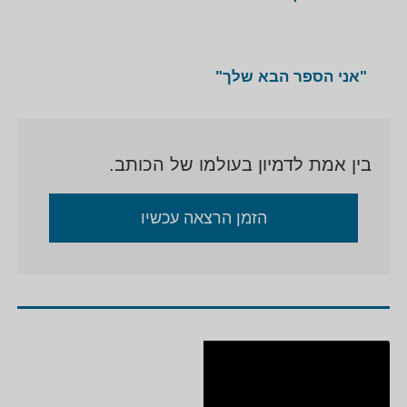
עולים, לפגישות עם בני דור ראשון ודור השני.
ליזי דורון מקיימת מפגשים אינטנסיביים עם גרמנים בני
הדור השני, ומרבה במסעות ברחבי גרמניה.
"אני הספר הבא שלך"
בין אמת לדמיון בעולמו של הכותב.
הזמן הרצאה עכשיו