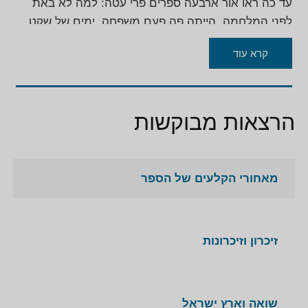
עד כה ראו אור ארבעה ספרים פרי עטה: למה לא באת
לפני המלחמה, הייתה פה פעם משפחה, ימים של שקט
והתחלה של משהו יפה.
קרא עוד
בספריה מתארת ליזי את ילדותה ונעוריה, משרטטת את
דיוקנה של השכונה בה גדלה, ומספרת על האנשים שחיו
בה; אנשים שהגיעו לכאן בעל כורחם, כל רכושם שפה
זרה, מנהגים משונים, זיכרונות וסיוטים ועד ימינו אלה.
הרצאות מבוקשות
בספריה היא משרטטת קווים לדמות הישראליים, ילדי
הארץ בנים להורים שהגיעו אחרי המלחמה ההיא ועד
ימינו אלה.
מאחורי הקלעים של הספר
ספריה מתורגמים לגרמנית, צרפתית, איטלקית ורוסית.
על ספריה קיבלה בארץ את פרס בוכמן מיד ושם ובגרמניה
זכתה בפרס שוקן היוקרתי.
זיכרון וזיכרונות
ספרה הראשון עובד להצגה בארץ ובגרמניה.
כמו כן מקדישה ליזי דורון מזמנה להרצאות ולפגישות עם
עם מגזרים שונים בחברה הישראלית מורים, תלמידים,
שואה וארץ ישראל