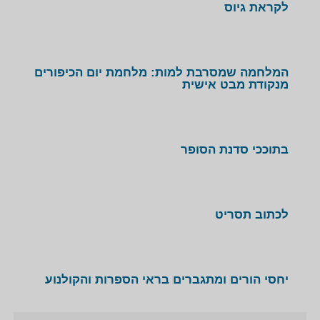
לקראת גיוס
בכלל תסריטאות וקולנוע ישראלי במוסדות, סינמטקים
ואוניברסיטאות בארץ, באירופה ובצפון אמריקה.
כתבה על בני מתוך "ישראל היום" על ספרו החדש "החיים
המלחמה שמסרבת למות: מלחמת יום הכיפורים
ב50 דקות" >>
מנקודת מבט אישית
בתוככי סדנת הסופר
לכתוב תסריט
יחסי הורים ומתגברים בראי הספרות והקולנוע