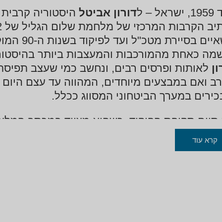
ראל – ל
דורון אביטל
היסטוריה קרבית מ
חשאיים בס
מה כאחת מהמורכבות והמעצבות ביותר בהיסטורי
ון
לאותות ופרסים רבים, ונחשב כמי שעצב תפיסת 
ב ואם במבצעים מיוחדים, המהווה עד עצם היום ה
כירים במערך הביטחוני המסווג ככלל.
סיום תקופת הפיקוד, כשהוא מצויד במכתב המלצה
ת
דורון אביטל
באוניברסיטת קולומביה בעיר ניו-
קרא עוד
דת הדוקטורט שלו בלוגיקה ופילוסופיה. במהלך לי
קר היוּקרתי של נשיאות האוניברסיטה ולימד בה 
יטית.
אביטל
מחזיק בתואר ראשון במתמטיקה ובמ
סטוריה ובפילוסופיה של המדעים מאוניברסיטת ת
שובו לארץ מילא ד"ר
דורון אביטל
שורת תפקידים