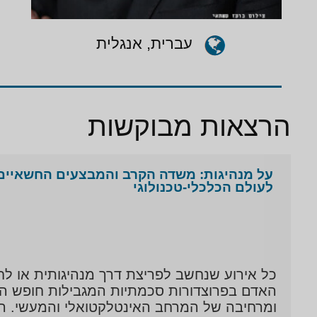
באו
של 
עברית, אנגלית
העב
עיס
בבחירות 2009 
הרצאות מבוקשות
ברא
חבר
על מנהיגות: משדה הקרב והמבצעים החשאיים 
לעולם הכלכלי-טכנולוגי
מלב
מוב
ומה
בספ
כל אירוע שנחשב לפריצת דרך מנהיגותית או לחי
האדם בפרוצדורות סכמתיות המגבילות חופש הפ
תפי
ומרחיבה של המרחב האינטלקטואלי והמעשי. ההר
לפר