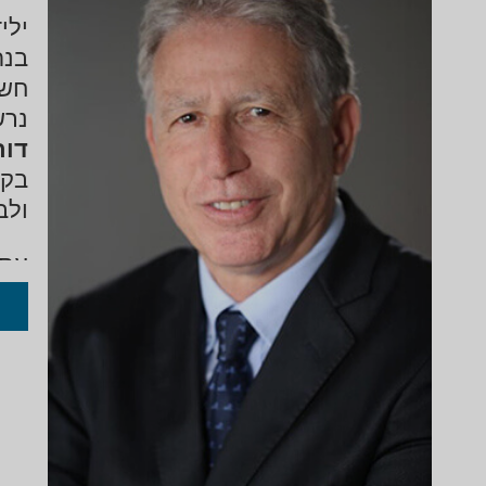
יליד 1959, יש
נרש
דור
בקר
ולב
עם 
נח
עבו
המח
אנל
בהי
עם 