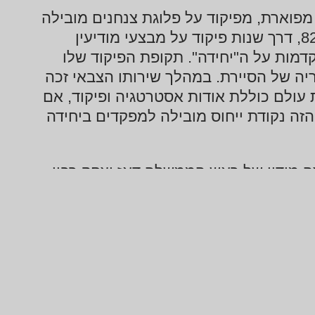
פוארת, מפיקוד על פלוגת צנחנים מובילה
בנתיב הקרבות המרכזי של מלחמת שלום הגליל של 82, דרך שנות פיקוד על מבצעי מודיעין
יירת מטכ"ל ועד לפיקוד בשנות ה-90 המוקדמות על ה"יחידה". תקופת הפיקוד שלו
ה של הסיירת. במהלך שירותו הצבאי זכה
עולם כוללת אודות אסטרטגיה ופיקוד, אם
זה נקודת ייחוס מובילה למפקדים ביחידה
 מידיו של ראש הממשלה דאז יצחק רבין,
יורק, שם לאחר שנים אחדות השלים את
מודיו באוניברסיטת קולומביה זכה למענק
קורסים מתקדמים בלוגיקה ופילוסופיה
דעי המחשב, ובתואר שני בהצטיינות יתרה
ל אביב.
 בכירים באקדמיה הישראלית: