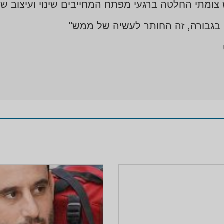
צומתי החלטה ברגעי מפתח המחייבים שינוי ועיצוב ש
שה בעקבות סדרת הרצאות אותם העביר במשך ש
סד. לצד הדיון בתכנון ובאסטרטגיה הספר מכיל ג
בגבורה, זה החותר לעשיה של ממש"
גרים הייחודיים של זמננו, בארץ ובעולם, בחזית ה