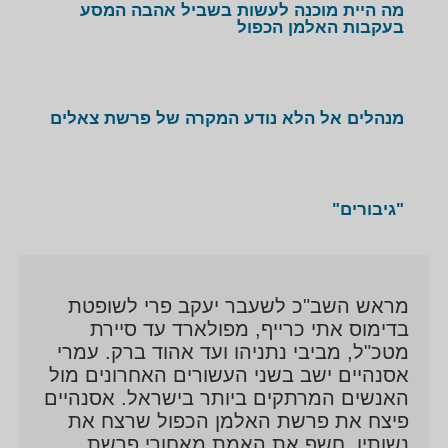
אסנהיים גדל במושב תל-עדשים, ושירת כלוחם ביחידת
מה היית מוכנה לעשות בשביל אהבה המסע
בעקבות האלמן הכפול
החילוץ של חיל האויר (669). אחרי שחרורו מהצבא סיים
תואר ראשון בכלכלה ובתקשורת באוניברסיטת תל-אביב,
ובמקביל השלים לימודי תקשורת ועיתונאות בבית הספר
"כותרת". ב-1999 החל לכתוב תחקירים וכתבות דיוקן
מנהלים אל הלא נודע המקרה של פרשת צאלים
נרחבות במקומון "העיר" של רשת שוקן, בעיקר בתחום
הביטחון והפלילים. ב-2004, עבר ל"מעריב", שם כתב
תחקירים עבור מוסף "סופשבוע", ו"מוסף שבת".
"גיבורים"
באוקטובר 2006 עבר אסנהיים לשמש כתב בתכנית
"עובדה".
מראש השב"כ לשעבר יעקב פרי לשופטת
בדימוס אתי כרייף, מפולארד עד סיירת
מטכ"ל, מביבי נתניהו ועד אהוד ברק. עמרי
אסנהיים ישב בשני העשורים האחרונים מול
האנשים המרתקים ביותר בישראל. אסנהיים
פיצח את פרשת האלמן הכפול שרצח את
נשותיו, חשף את האמת מאחורי פרשת