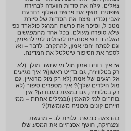
צאלים, גילה את סודות הוועדה לבחירת
שופטים, חשף את פרשת האלוף רחבעם
זאבי (גנדי), פיצח את הסודות של סיירת
מטכ"ל, וסיפר את פרשת המרגל פולארד כפי
שלא סופרה מעולם. בכל אחד מהמפגשים
האלה נדרש אסנהיים להחליט למי להאמין,
וגם לפתח יחסי אמון, להתקרב, לדבר – ואז
לספר את הסיפור שיטלטל את המדינה.
אז איך בונים אמון מול מי שיושב מולך (לא
רק בטלוויזיה, גם בדייט ראשון)? איך מגיעים
אל רגעים של אמת (לא רק מול מרואיין, גם
מול הילדים שלך)? איך מספרים סיפור (לא
רק בטלוויזיה, גם במצגת בעבודה)? איך
בוחרים למי להאמין (ובמילים אחרות – ממי
הייתם קונים מכונית משומשת)?
בהרצאה כובשת, גלויית לב – מרגשת
ומצחיקה, חושף אסנהיים את המסע שלו