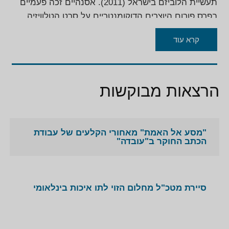
תעשיית הלוביזם בישראל (2011). אסנהיים זכה פעמיים
בפרס פורום היוצרים הדוקומנטריים על סרט הטלוויזיה
הטוב של השנה. ב-2016 על סרטו "הסודות של גנדי",
קרא עוד
וב-2018 על סרטו: "המירוץ אחרי הגלימה", תחקיר העוסק
בוועדה לבחירת שופטים. שניים סרטים נוספים שלו,
"צאלים" (מדליית זהב בפסטיבל הסרטים בניו-יורק)
ו"סלוקי" (מדליית ארד בפסטיבל הסרטים בניו-יורק) זכו
הרצאות מבוקשות
בהכרה בינלאומית. ב-2012 יצא לאור ספרו הראשון,
שהפך לרב-מכר:
צאלים – הטראומה של סיירת מטכ"ל
(כנרת זמורה ביתן) העוסק בפרשת אסון צאלים ב'.
"מסע אל האמת" מאחורי הקלעים של עבודת
ב-2016 יצא ספרו השני
לתפוס רוצח – המסע בעקבות
הכתב החוקר ב"עובדה"
האלמן שרצח את נשותיו
(כנרת זמורה ביתן), שהפך גם
הוא לרב מכר. זכויותיו של הספר נקנו על ידי התאטרון
הלאומי "הבימה" שהעלה השנה הצגה המבוססת עליו
סיירת מטכ"ל מחלום הזוי לתו איכות בינלאומי
("סיבת המוות אינה ידועה"). בנוסף, מגיש אסנהיים את
תכנית הרדיו "ציפורי לילה" בגלי צה"ל.