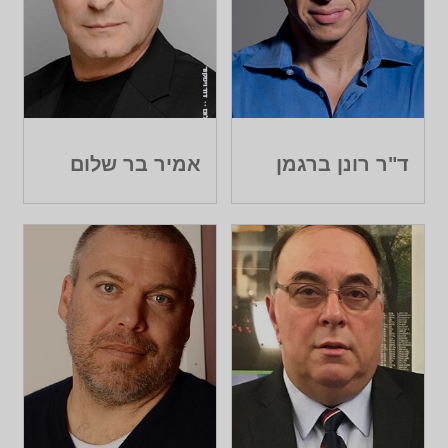
ד"ר רונן ברגמן
אמיר בר שלום