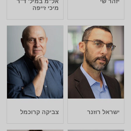
יזהר שי
אל"מ במיל' ד"ר
מיכי זייפה
ישראל רוזנר
צביקה קרוכמל