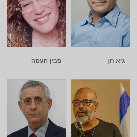
גיא חן
סבין תעסה