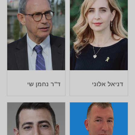
דניאל אלוני
ד"ר נחמן שי