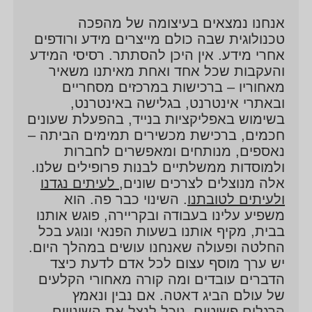
אנחנו נמצאים בעיצומה של מהפכה
טכנולוגית שבה כולם מייצרים מידע ורודפים
אחרי מידע. אין היכן להסתתר. רסיסי המידע
והעקבות שכל אחד ואחת מאיתנו משאיר
מאחוריו – ברכישות במרכזים מסחריים
ובאתרי אינטרנט, בגלישה באינטרנט,
בשימוש באפליקציות בנייד, בהפעלת שעונים
חכמים, ברכישת מכשירים תמימים הביתה –
נאספים, מנותחים ומאפשרים לחברות
ולמוסדות ממשלתיים לבנות פרופילים שלנו.
אלה מנוצלים לצרכים שונים,
לעיתים נגדנו
ולעיתים לטובתנו
. השינוי כבר פה. הוא
משפיע עלינו בעבודה ובקריירה, פוגש אותנו
בבית, מקיף אותנו בשעות הפנאי ונוגע בכל
החלטה ופעולה שאנחנו עושים במהלך היום.
יש ערך מוסף עצום לכל אדם לדעת כיצד
הדברים עובדים ומה קורה מאחורי הקלעים
של עולם הביג דאטה. אם נבין ונאמץ
הרגלים פשוטים, נוכל לנצל את השינויים