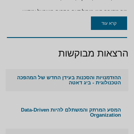
ניר מקובר
הינו מוביל דעה בתחום בישראל ומסייע
לארגונים בארץ לזהות ולנצל הזדמנויות חדשות, להימנע
קרא עוד
מכישלונות ולנהל נכון את אחד הנכסים החשובים
והמשמעותיים של הארגון בעידן החדש –
המידע
.
הרצאות מבוקשות
ההזדמנויות והסכנות בעידן החדש של המהפכה
הטכנולוגית - ביג דאטה
המסע המרתק והמשתלם להיות Data-Driven
Organization