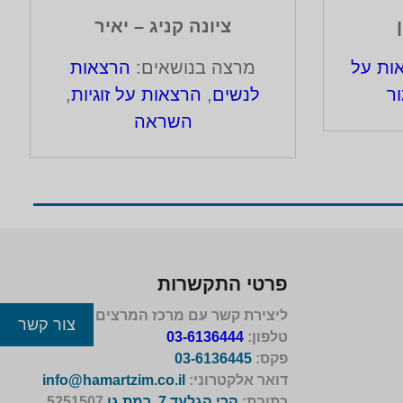
ציונה קניג – יאיר
ות על
מרצה בנושאים:
הרצאות
ור
לנשים
,
הרצאות על זוגיות
,
השראה
פרטי התקשרות
ליצירת קשר עם מרכז המרצים לישראל
צור קשר
טלפון:
03-6136444
פקס:
03-6136445
דואר אלקטרוני:
info@hamartzim.co.il
כתובת:
הרי הגלעד 7, רמת גן
5251507