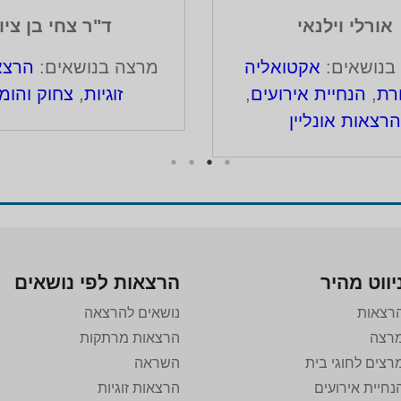
אורלי וילנאי
ד"ר צחי בן ציון
בנושאים:
אקטואליה
מרצה בנושאים:
הרצא
רת
,
הנחיית אירועים
,
זוגיות
,
צחוק והומ
הרצאות אונליין
יווט מהיר
הרצאות לפי נושאים
רצאות
נושאים להרצאה
רצה
הרצאות מרתקות
רצים לחוגי בית
השראה
נחיית אירועים
הרצאות זוגיות