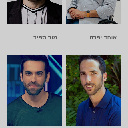
אוהד יפרח
מור ספיר